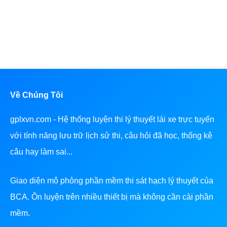
Về Chúng Tôi
gplxvn.com - Hệ thống luyện thi lý thuyết lái xe trực tuyến
với tính năng lưu trữ lịch sử thi, câu hỏi đã học, thống kê
câu hay làm sai...
Giao diện mô phỏng phần mềm thi sát hạch lý thuyết của
BCA. Ôn luyện trên nhiều thiết bị mà không cần cài phần
mềm.