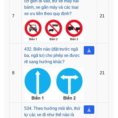
cơ giới đi vào, trừ xe máy hai
bánh, xe gắn máy và các loại
xe ưu tiên theo quy định?
7
21
432. Biển nào (đặt trước ngã
ba, ngã tư) cho phép xe được
rẽ sang hướng khác?
8
21
534. Theo hướng mũi tên, thứ
tự các xe đi như thế nào là