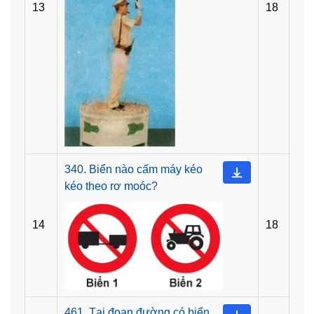
13
18
340. Biển nào cấm máy kéo
kéo theo rơ moóc?
14
18
461. Tại đoạn đường có biển