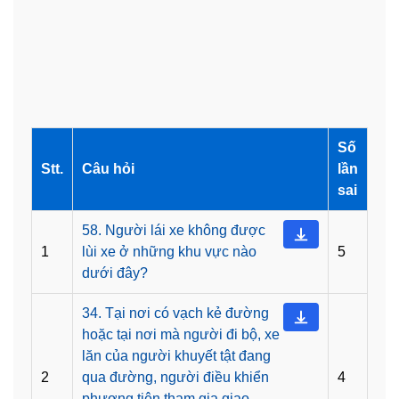
Số
Stt.
Câu hỏi
lần
sai
58. Người lái xe không được
1
lùi xe ở những khu vực nào
5
dưới đây?
34. Tại nơi có vạch kẻ đường
hoặc tại nơi mà người đi bộ, xe
lăn của người khuyết tật đang
2
qua đường, người điều khiển
4
phương tiện tham gia giao