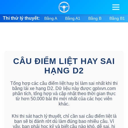
Thi thử lý thuyết:
Bằng A
Bằng A1
Bằng B
Bằng B1
CÂU ĐIỂM LIỆT HAY SAI
HẠNG D2
Tổng hợp các câu điểm liệt hay bị làm sai nhất khi thi
bằng lái xe hạng D2. Dữ liệu này được gplxvn.com
phân tích, tổng hợp và cập nhật theo thời gian thực
từ hơn 50.000 bài thi mới nhất của các học viên
khác.
Khi thi sát hạch lý thuyết, chỉ cần sai câu điểm liệt là
bạn sẽ bị đánh rớt dù làm đúng bao nhiêu câu. Vì
vậy, bạn phải học kỹ và biết câu nào khó, dễ sai, hi