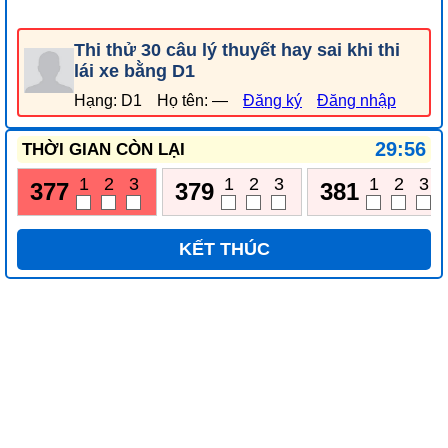
Thi thử 30 câu lý thuyết hay sai khi thi
lái xe bằng D1
Hạng: D1
Họ tên: —
Đăng ký
Đăng nhập
29:56
THỜI GIAN CÒN LẠI
1
2
3
1
2
3
1
2
3
377
379
381
KẾT THÚC